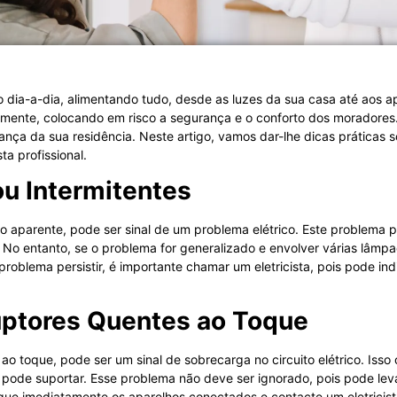
so dia-a-dia, alimentando tudo, desde as luzes da sua casa até aos 
amente, colocando em risco a segurança e o conforto dos moradores
ança da sua residência. Neste artigo, vamos dar-lhe dicas práticas s
a profissional.
ou Intermitentes
o aparente, pode ser sinal de um problema elétrico. Este problema
 No entanto, se o problema for generalizado e envolver várias lâmp
 problema persistir, é importante chamar um eletricista, pois pode in
uptores Quentes ao Toque
ao toque, pode ser um sinal de sobrecarga no circuito elétrico. Isso
 pode suportar. Esse problema não deve ser ignorado, pois pode le
ligue imediatamente os aparelhos conectados e contacte um eletricis