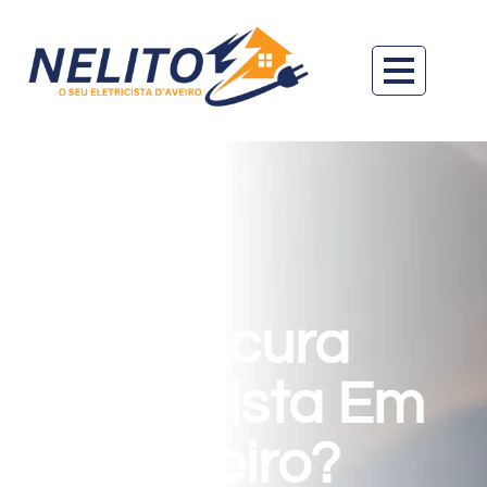
Procura
Eletricista Em
Aveiro?